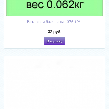
Вставки и балясины 1376.12/1
32 руб.
В корзину