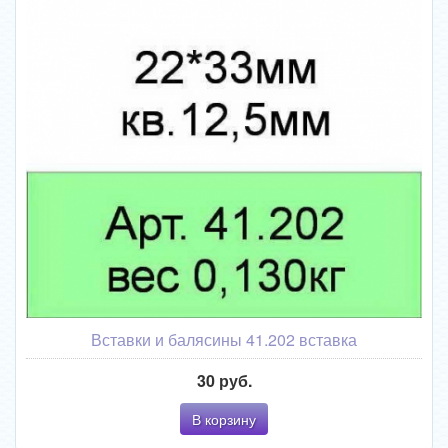
Вставки и балясины 41.202 вставка
30 руб.
В корзину