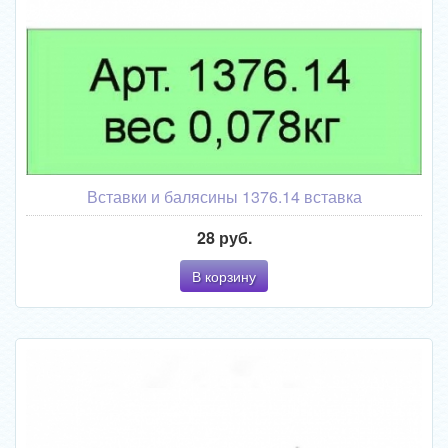
Вставки и балясины 1376.14 вставка
28 руб.
В корзину