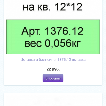
Вставки и балясины 1376.12 вставка
22 руб.
В корзину