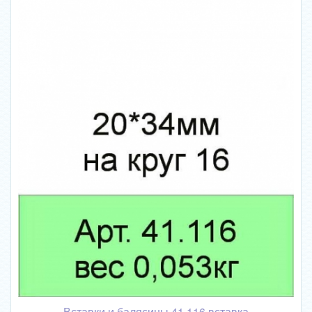
Вставки и балясины 41.116 вставка