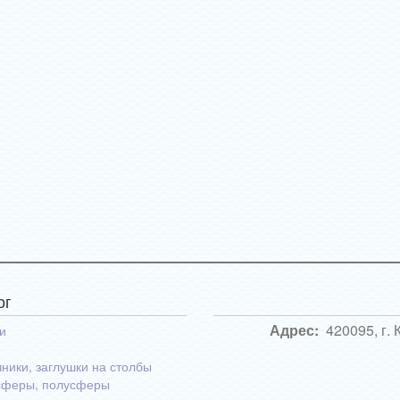
ог
Адрес:
420095, г. 
и
ники, заглушки на столбы
сферы, полусферы